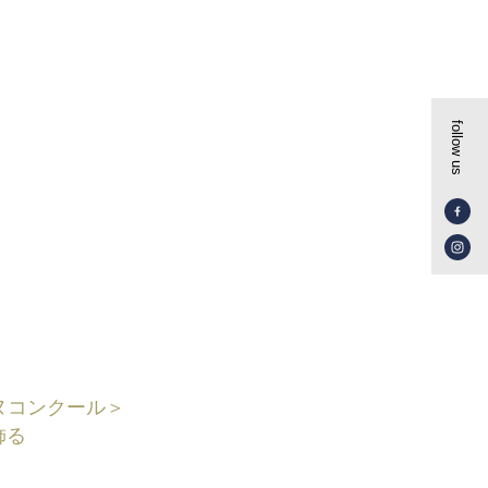
follow us
ヌコンクール＞
飾る