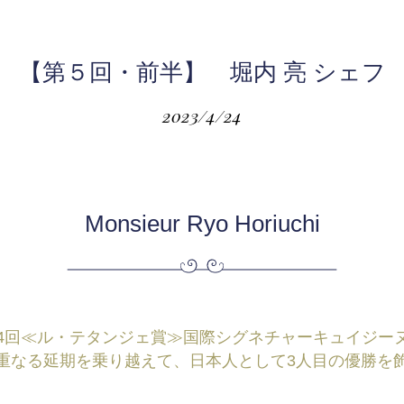
【第５回・前半】 堀内 亮 シェフ
2023/4/24
Monsieur Ryo Horiuchi
 第54回≪ル・テタンジェ賞≫国際シグネチャーキュイジー
重なる延期を乗り越えて、日本人として3人目の優勝を