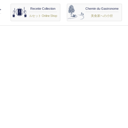
Recette Collection
Chemin du Gastronome
>
ルセット Online Shop
美食家への小径