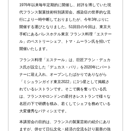
1976年以来毎年定期的に開催し、好評を博していた現
代フランス製菓技術特別講習会。感染症の世界的な流
行により一時中断しておりましたが、今年3年ぶりに
開催する運びとなりました。51回目の今回は、東京大
手町にあるパレスホテル東京 フランス料理「エステー
ル」のペストリーシェフ、トマ・ムーラン氏を招いて
開催いたします。
フランス料理「エステール」は、巨匠アラン・デュカ
ス氏が設立した「デュカス・パリ」を2020年にパート
ナーに迎え入れ、オープンしたばかりでありながら
「ミシュランガイド東京2022」に1つ星として掲載さ
れているレストランです。そこで腕を奮っている氏
は、フランスやロンドンの星付きレストランで様々な
名匠の下で研鑽を積み、若くしてシェフを務めている
大変優秀なパティシエです。
本講習会の目的は、フランスの製菓芸術の紹介にあり
ますが、併せて日仏文化・経済の交流を計り親善の強