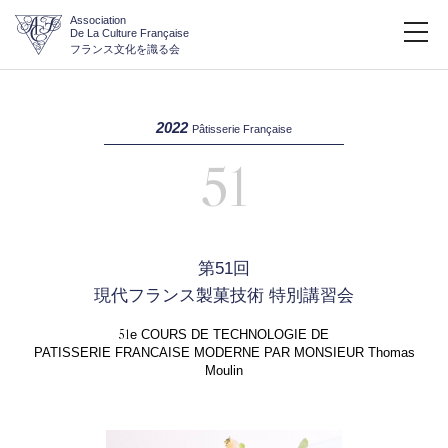
Association
De La Culture Française
フランス文化を識る会
2022
Pâtisserie Française
51
第51回
現代フランス製菓技術 特別講習会
51
e COURS DE TECHNOLOGIE DE
PATISSERIE FRANCAISE MODERNE PAR MONSIEUR Thomas
Moulin