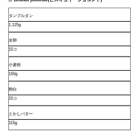
タンプルタン
1,125g
全卵
15コ
小麦粉
150g
卵白
15コ
とかしバター
115g