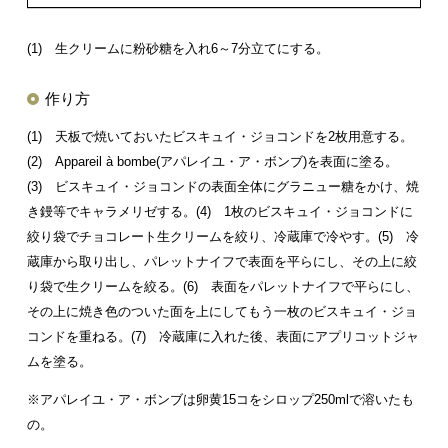
(1) 生クリームに粉砂糖を入れ6～7分立てにする。
作り方
(1) 天板で焼いておいたビスキュイ・ジョコンドを2枚用意する。
(2) Appareil à bombe(アパレイユ・ア・ボンブ)を表面に塗る。
(3) ビスキュイ・ジョコンドの表面全体にグラニュー糖をかけ、焼
き鏝等でキャラメリゼする。
(4) 1枚のビスキュイ・ジョコンドに
絞り袋でチョコレート生クリームを絞り、冷蔵庫で冷やす。
(5) 冷
蔵庫から取り出し、パレットナイフで表面を平らにし、その上に絞
り袋で生クリームを絞る。
(6) 表面をパレットナイフで平らにし、
その上に焼き色のついた面を上にしてもう一枚のビスキュイ・ジョ
コンドを重ねる。
(7) 冷蔵庫に入れた後、表面にアプリコットジャ
ムを塗る。
※アパレイユ・ア・ボンブは卵黄15コをシロップ250mlで溶いたも
の。