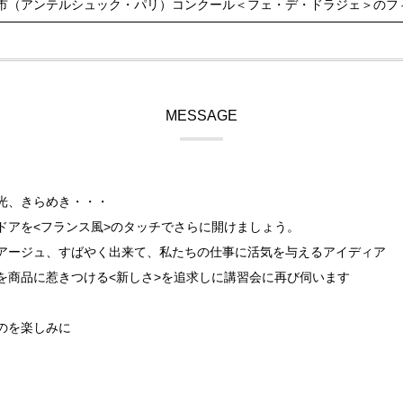
市（アンテルシュック・パリ）コンクール＜フェ・デ・ドラジェ＞のフ
MESSAGE
光、きらめき・・・
ドアを<フランス風>のタッチでさらに開けましょう。
アージュ、すばやく出来て、私たちの仕事に活気を与えるアイディア
を商品に惹きつける<新しさ>を追求しに講習会に再び伺います
のを楽しみに