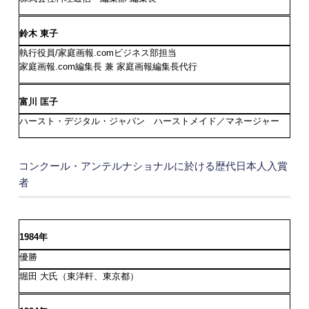
鈴木 東子
執行役員/家庭画報.comビジネス部担当
家庭画報.com編集長 兼 家庭画報編集長代行
富川 匡子
ハースト・デジタル・ジャパン ハーストメイド／マネージャー
コンクール・アンテルナショナルに於ける歴代日本人入賞
者
1984年
優勝
堀田 大氏（東洋軒、東京都）