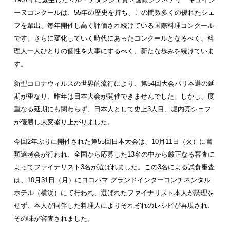
1967年に誕生した＜ル・テタンジェ賞＞国際シグネチャーキュイジ
ーヌコンクールは、55年の歴史を持ち、この間数多くの優れたシェ
フを輩出、毎年開催し高く評価され続けている国際料理コンクール
です。さらに変化していく時代にあったコンクールとなるべく、料
理人一人ひとりの個性を大事にするべく、新たな歩みを続けていま
す。
新型コロナウィルスの世界的流行により、第54回大会パリ本選の延
期が重なり、昨年は日本大会が開催できませんでした。しかし、度
重なる延期にも関わらず、日本人として史上3人目、堀内亮シェフ
が優勝し大変盛り上がりました。
今回2年ぶりに開催された第55回日本大会は、10月11日（火）に書
類選考会が行われ、全国から応募した13名の中から厳正なる審査に
よってファイナリスト3名が選ばれました。この3名による試食審査
は、10月31日（月）にヨコハマ グランドインターコンチネンタル
ホテル（横浜）にて行われ、選ばれたファイナリスト本人が調理を
せず、本人が同伴した料理人によりそれぞれのレシピが再現され、
その味が審査されました。