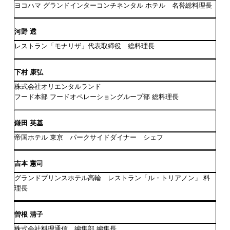
ヨコハマ グランドインターコンチネンタル ホテル 名誉総料理長
河野 透
レストラン「モナリザ」代表取締役 総料理長
下村 康弘
株式会社オリエンタルランド
フード本部 フードオペレーショングループ部 総料理長
鎌田 英基
帝国ホテル 東京 パークサイドダイナー シェフ
吉本 憲司
グランドプリンスホテル高輪 レストラン「ル・トリアノン」 料
理長
曽根 清子
株式会社料理通信 編集部 編集長