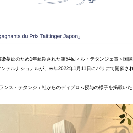
nants du Prix Taittinger Japon」
染蔓延のため1年延期された第54回＜ル・テタンジェ賞＞国
ンテルナショナルが、来年2022年1月11日にパリにて開催さ
フランス・テタンジェ社からのディプロム授与の様子を掲載いた