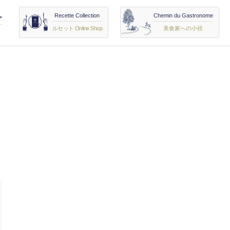
Recette Collection
Chemin du Gastronome
>
ルセット Online Shop
美食家への小径