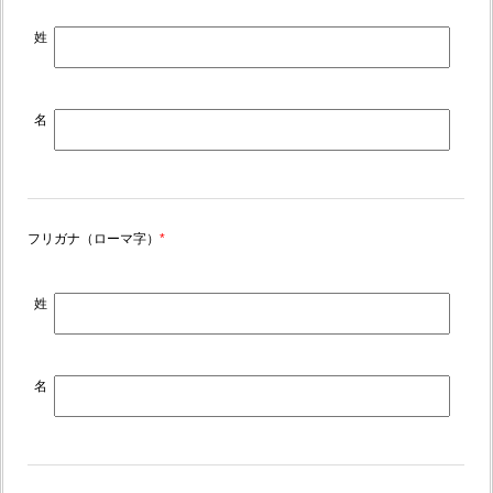
姓
名
フリガナ（ローマ字）
*
姓
名