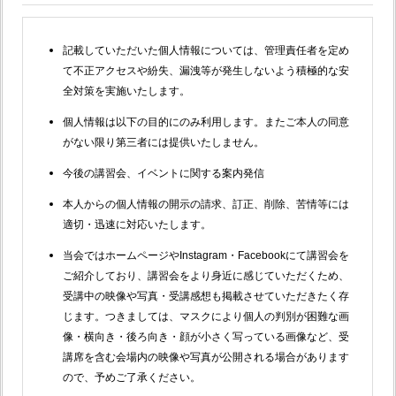
記載していただいた個人情報については、管理責任者を定め
て不正アクセスや紛失、漏洩等が発生しないよう積極的な安
全対策を実施いたします。
個人情報は以下の目的にのみ利用します。またご本人の同意
がない限り第三者には提供いたしません。
今後の講習会、イベントに関する案内発信
本人からの個人情報の開示の請求、訂正、削除、苦情等には
適切・迅速に対応いたします。
当会ではホームページやInstagram・Facebookにて講習会を
ご紹介しており、講習会をより身近に感じていただくため、
受講中の映像や写真・受講感想も掲載させていただきたく存
じます。つきましては、マスクにより個人の判別が困難な画
像・横向き・後ろ向き・顔が小さく写っている画像など、受
講席を含む会場内の映像や写真が公開される場合があります
ので、予めご了承ください。