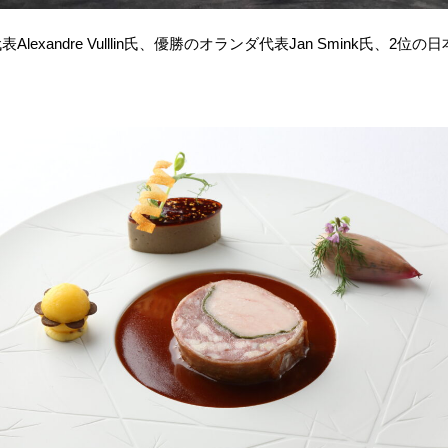
lexandre Vulllin氏、優勝のオランダ代表Jan Smink氏、2位